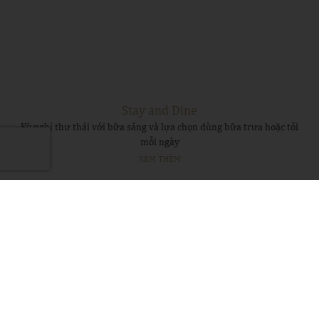
Stay and Dine
Kỳ nghỉ thư thái với bữa sáng và lựa chọn dùng bữa trưa hoặc tối
mỗi ngày
XEM THÊM