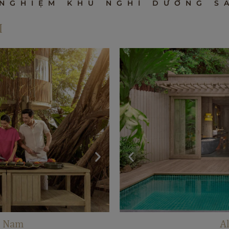
 NGHIỆM KHU NGHỈ DƯỠNG S
M
àng Hôn
ning
Trải Ng
Sa