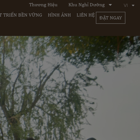
Thương Hiệu
Khu Nghỉ Dưỡng
VI
T TRIỂN BỀN VỮNG
HÌNH ẢNH
LIÊN HỆ
ĐẶT NGAY