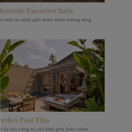
iverside Executive Suite
i chốn ẩn mình giữa thiên nhiên hướng sông
arden Pool Villa
i ẩn náu riêng tư, yên bình giữa thiên nhiên