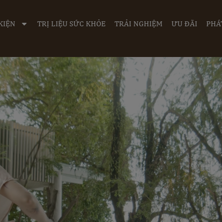
KIỆN
TRỊ LIỆU SỨC KHỎE
TRẢI NGHIỆM
ƯU ĐÃI
PHÁ