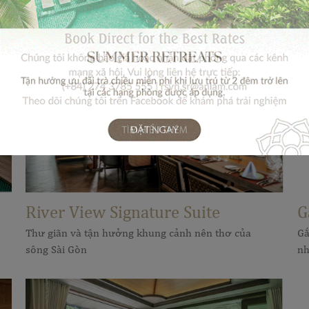
River View Signature Suite
G
Thư giãn và tận hưởng khung cảnh nên thơ của
Gắ
sông Sài Gòn
nh