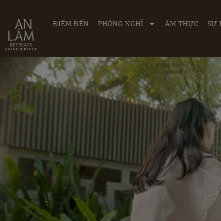
ĐIỂM ĐẾN
PHÒNG NGHỈ
ẨM THỰC
SỰ 