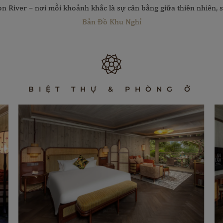
 River – nơi mỗi khoảnh khắc là sự cân bằng giữa thiên nhiên, sự
Bản Đồ Khu Nghỉ
BIỆT THỰ & PHÒNG Ở