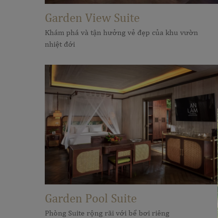
Garden View Suite
Khám phá và tận hưởng vẻ đẹp của khu vườn
nhiệt đới
Garden Pool Suite
Phòng Suite rộng rãi với bể bơi riêng