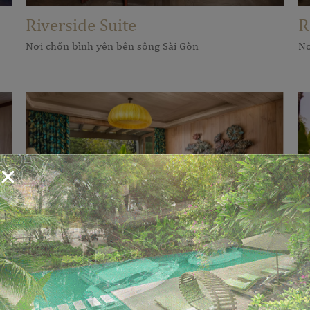
Riverside Suite
R
Nơi chốn bình yên bên sông Sài Gòn
Nơ
Garden View Two-Bedroom Suite
G
Thiên đường nghỉ dưỡng cho gia đình và bạn bè
Nơ