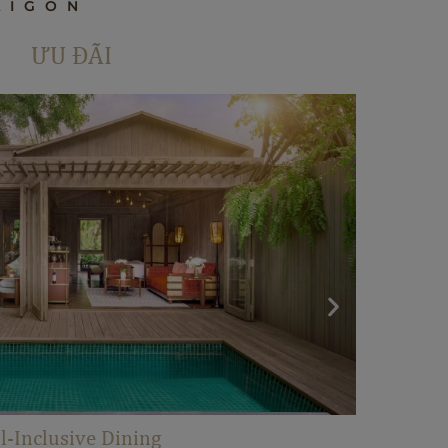
AIGON
ƯU ĐÃI
hiệm Câu Cá Bên Sông
y “I DO” In Nature