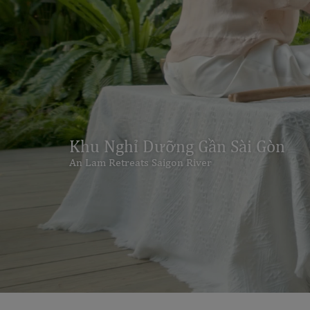
Khu Nghỉ Dưỡng Gần Sài Gòn
An Lam Retreats Saigon River