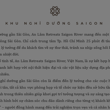
KHU NGHỈ DƯỠNG SAIGON
ỡng gần Sài Gòn, An Lâm Retreats Saigon River mang đến một 
ông Sài Gòn. Chỉ cách trung tâm Tp. Hồ Chí Minh 25 phút đi tàu
lý tưởng để du khách tìm về sự thư thái, tránh xa nhịp sống hối
n nhiệt đới.
ế tinh tế, An Lâm Retreats Saigon River, Việt Nam, là sự kết hợp h
xanh kết hợp với nội thất hiện đại và các vật liệu xây dựng địa
nhiên.
nghỉ dưỡng gần Sài Gòn còn là điểm đến lý tưởng cho các cuộc h
ối tân, tất cả khu vực phòng họp và tổ chức sự kiện đều sở hữu t
nh trong thiên nhiên giúp khơi gợi trí tưởng tượng và sự sáng tạo
nh hình bởi sự chăm sóc chu đáo dành riêng cho từng vị khách k
n” – người đồng hành mang đến trải nghiệm trọn vẹn và cá nhân h