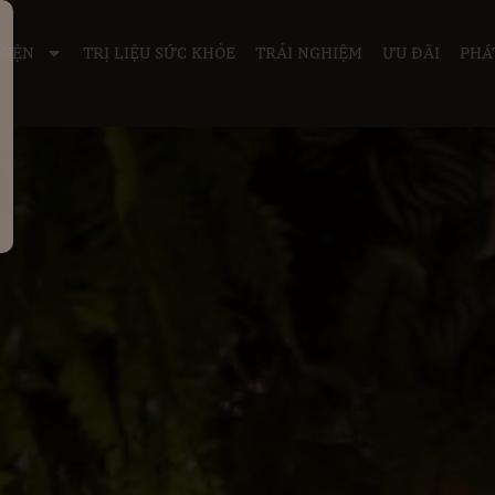
KIỆN
TRỊ LIỆU SỨC KHỎE
TRẢI NGHIỆM
ƯU ĐÃI
PHÁ