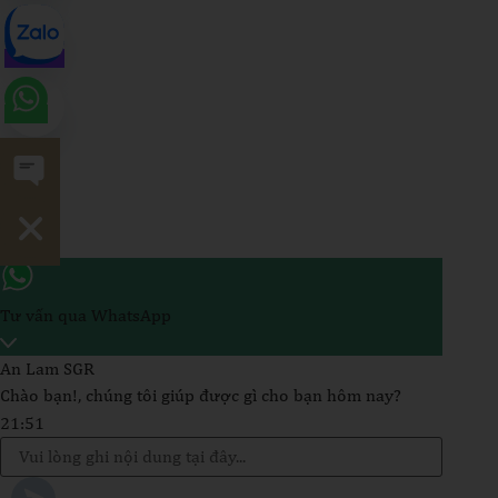
Open chaty
Hide chaty
Tư vấn qua WhatsApp
An Lam SGR
Chào bạn!, chúng tôi giúp được gì cho bạn hôm nay?
21:51
WhatsApp
Message
Send WhatsApp Message