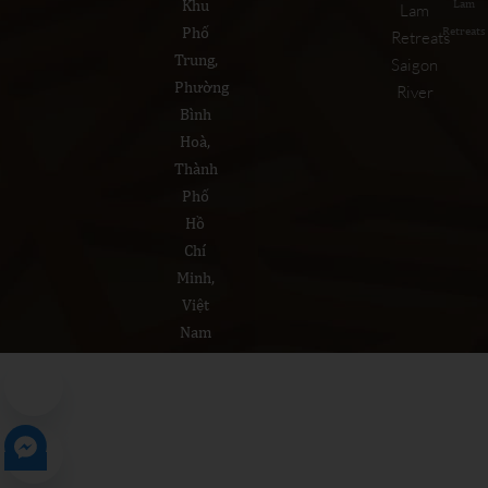
Khu
Lam
Lam
Phố
Retreats
Retreats
Trung,
Saigon
Phường
River
Bình
Hoà,
Thành
Phố
Hồ
Chí
Minh,
Việt
Nam