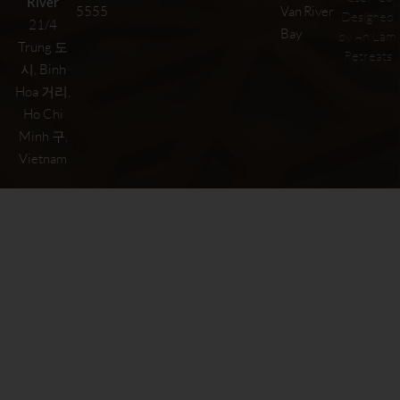
River
5555
Van
River
Designed
21/4
Bay
by An Lam
Trung 도
Retreats
시, Binh
Hoa 거리,
Ho Chi
Minh 구,
Vietnam