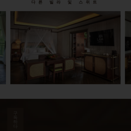
다른 빌라 및 스위트
Garden Pool Suite
구
독
하
다