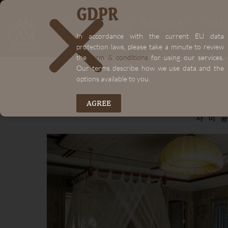
GDPR
"+chaty_settings.lang.emoji_picker+"
"+chaty_settings.lang.emoji_picker+"
위치
객실
다이닝
연회 & 이벤트
스파 &
In accordance with the current EU data
protection laws, please take a minute to review
the
term & conditions
for using our services.
Our terms describe how we use data and the
options available to you.
AGREE
사이