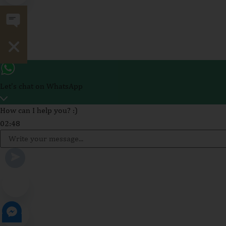
Open chaty
Hide chaty
Let's chat on WhatsApp
How can I help you? :)
02:48
WhatsApp
Message
Send WhatsApp Message