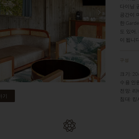
다이닝 
공간이 
한 Gar
도 있어
이 됩니다
구성
크기: 206 s
수용 인원
전망: 리
하기
침대: 