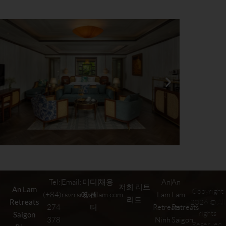
Riverside Executive Suite
Tel:
|
Email:
미디
|
채용
An
|
An
저희 리트
An Lam
Copyright
(+84)
rsvn.sr@anlam.com
어 센
Lam
Lam
리트
Retreats
2026 © All
274
터
Retreats
Retreats
rights
Saigon
378
Ninh
Saigon
Reserved.