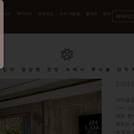
 웰니스
액티비티
프로모션
지속 가능성
갤러리
문의
예약하
공강의 장엄한 전망 속에서 휴식을 만끽
RIVE
사이공강의
View 
세요. 
위트는 
수 있는