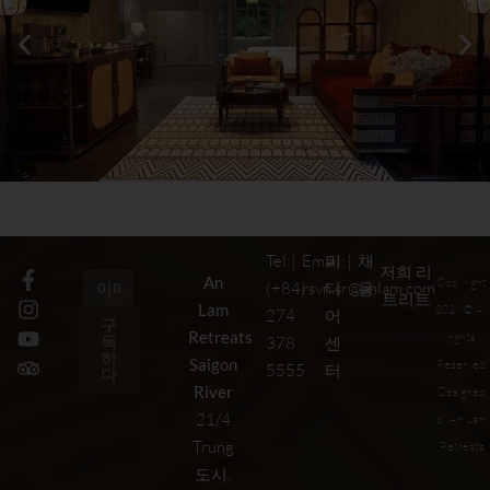
Garden View Suite
Tel:
|
Email:
미
|
채
저희 리
An
Copyright
(+84)
rsvn.sr@anlam.com
디
용
트리트
Lam
2026 © All
274
어
구
Retreats
rights
독
378
센
하
Saigon
Reserved.
5555
터
다
River
Designed
21/4
by An Lam
Trung
Retreats
도시,