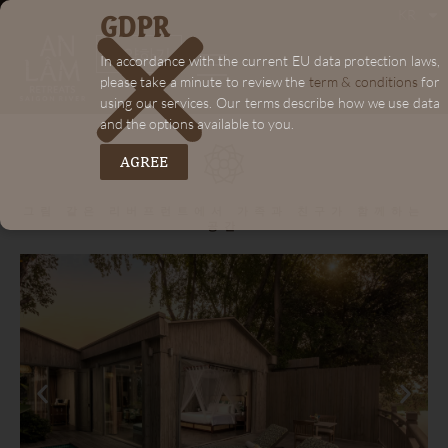
GDPR
KR
"+chaty_settings.lang.emoji_picker+"
"+chaty_settings.lang.emoji_picker+"
예약하기
In accordance with the current EU data protection laws,
please take a minute to review the
term & conditions
for
using our services. Our terms describe how we use data
and the options available to you.
AGREE
그림 같은 리버프런트에서 가족과 친구가 함께하는
공간