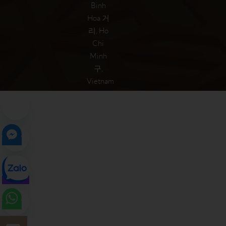
Binh
Hoa 거
리, Ho
Chi
Minh
구,
Vietnam
Open chaty