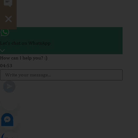
Hide chaty
Let's chat on WhatsApp
How can I help you? :)
04:53
WhatsApp
Message
Send WhatsApp Message