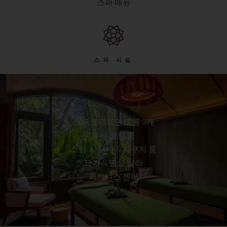
스파 메뉴
스파 시설
스파 트리트먼트 룸 3개
뷰티 살롱 룸
스팀, 사우나 & 자쿠지 룸
요가 & 명상 살라
피트니스 센터