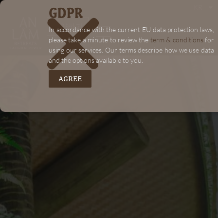
GDPR
KR
"+chaty_settings.lang.emoji_picker+"
"+chaty_settings.lang.emoji_picker+"
예약하기
In accordance with the current EU data protection laws,
please take a minute to review the
term & conditions
for
using our services. Our terms describe how we use data
and the options available to you.
AGREE