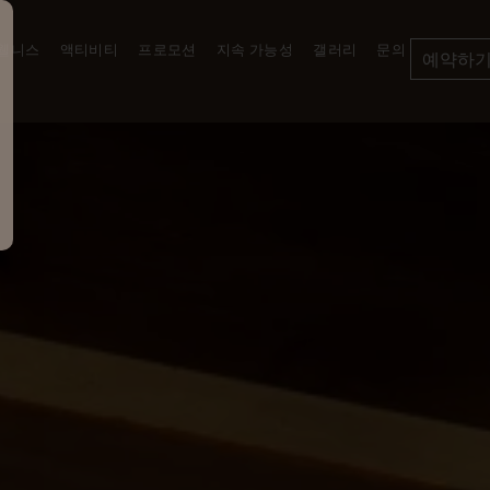
 웰니스
액티비티
프로모션
지속 가능성
갤러리
문의
예약하