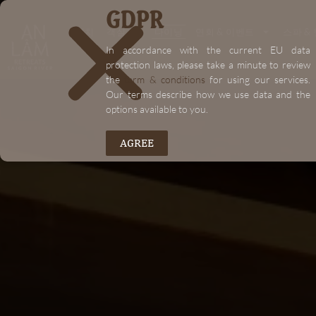
GDPR
"+chaty_settings.lang.emoji_picker+"
"+chaty_settings.lang.emoji_picker+"
위치
객실
다이닝
연회 & 이벤트
스파 &
In accordance with the current EU data
protection laws, please take a minute to review
the
term & conditions
for using our services.
Our terms describe how we use data and the
options available to you.
AGREE