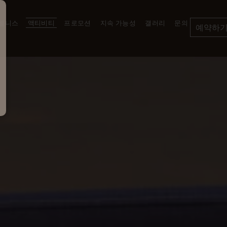
 웰니스
액티비티
프로모션
지속 가능성
갤러리
문의
예약하