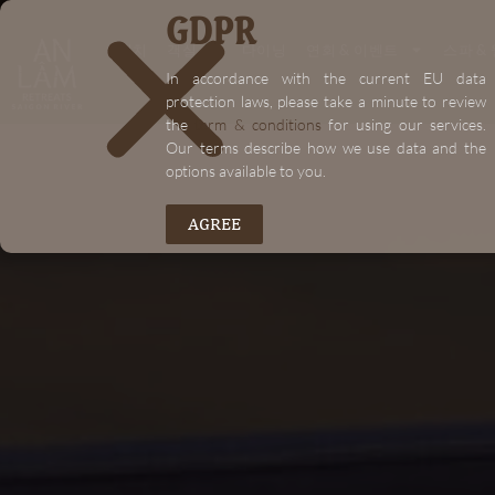
GDPR
"+chaty_settings.lang.emoji_picker+"
"+chaty_settings.lang.emoji_picker+"
위치
객실
다이닝
연회 & 이벤트
스파 &
In accordance with the current EU data
protection laws, please take a minute to review
the
term & conditions
for using our services.
Our terms describe how we use data and the
options available to you.
AGREE