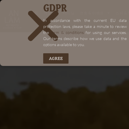
GDPR
"+chaty_settings.lang.emoji_picker+"
"+chaty_settings.lang.emoji_picker+"
위치
객실
다이닝
연회 & 이벤트
스파 &
In accordance with the current EU data
protection laws, please take a minute to review
the
term & conditions
for using our services.
Our terms describe how we use data and the
options available to you.
AGREE